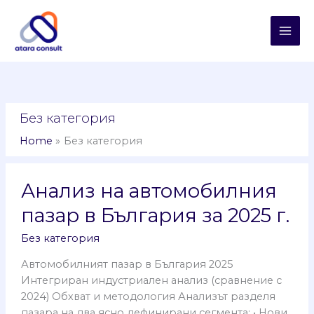
Skip
MAI
to
ME
content
Без категория
Home
Без категория
Анализ
Анализ на автомобилния
на
автомобилния
пазар в България за 2025 г.
пазар
в
Без категория
България
Автомобилният пазар в България 2025
за
Интегриран индустриален анализ (сравнение с
2025
2024) Обхват и методология Анализът разделя
г.
пазара на два ясно дефинирани сегмента: • Нови