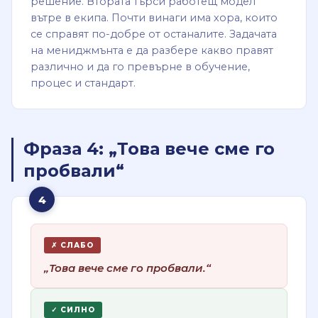
решение. Втората търси работещ модел
вътре в екипа. Почти винаги има хора, които
се справят по-добре от останалите. Задачата
на мениджмънта е да разбере какво правят
различно и да го превърне в обучение,
процес и стандарт.
Фраза 4: „Това вече сме го
пробвали“
4
✗ СЛАБО
„Това вече сме го пробвали.“
✓ СИЛНО