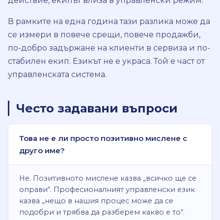
действие, екипът влиза в управленски режим.
В рамките на една година тази разлика може да
се измери в повече срещи, повече продажби,
по-добро задържане на клиенти в сервиза и по-
стабилен екип. Езикът не е украса. Той е част от
управленската система.
Често задавани въпроси
Това не е ли просто позитивно мислене с
друго име?
Не. Позитивното мислене казва „всичко ще се
оправи“. Професионалният управленски език
казва „нещо в нашия процес може да се
подобри и трябва да разберем какво е то“.