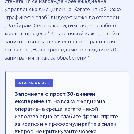
стената. Тя се изгражда чрез ежедневна
управленска дисциплина. Когато някой каже
„трафикът е слаб“, лидерът може да отговори:
„Разбирам. Сега нека видим къде е слабото
място в процеса.“ Когато някой каже „онлайн
запитванията са некачествени“, правилният
отговор е: „Нека прегледаме последните 20
запитвания и как са обработени.“
АТАРА СЪВЕТ
Започнете с прост 30-дневен
експеримент.
На всяка ежедневна
оперативна среща, когато някой
използва една от слабите фрази, спрете
за кратко и я преформулирайте в силен
въпрос. Не критикувайте човека.