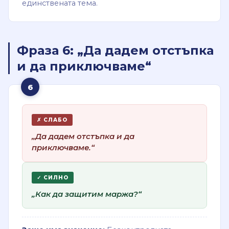
единствената тема.
Фраза 6: „Да дадем отстъпка
и да приключваме“
6
✗ СЛАБО
„Да дадем отстъпка и да
приключваме.“
✓ СИЛНО
„Как да защитим маржа?“