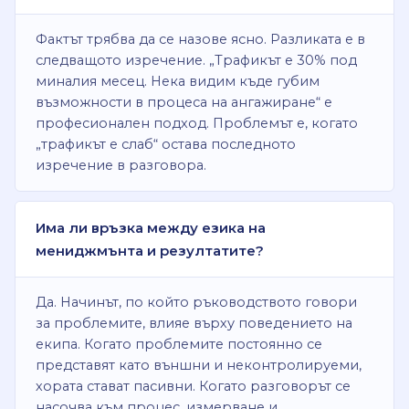
Фактът трябва да се назове ясно. Разликата е в
следващото изречение. „Трафикът е 30% под
миналия месец. Нека видим къде губим
възможности в процеса на ангажиране“ е
професионален подход. Проблемът е, когато
„трафикът е слаб“ остава последното
изречение в разговора.
Има ли връзка между езика на
мениджмънта и резултатите?
Да. Начинът, по който ръководството говори
за проблемите, влияе върху поведението на
екипа. Когато проблемите постоянно се
представят като външни и неконтролируеми,
хората стават пасивни. Когато разговорът се
насочва към процес, измерване и