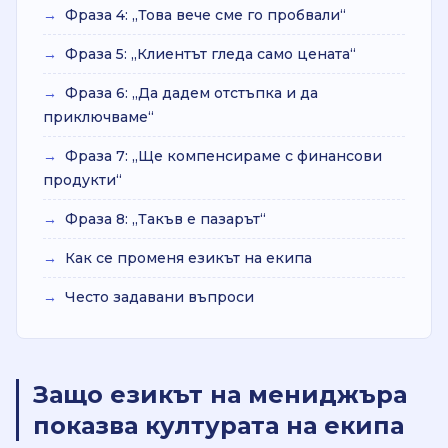
→
Фраза 4: „Това вече сме го пробвали“
→
Фраза 5: „Клиентът гледа само цената“
→
Фраза 6: „Да дадем отстъпка и да
приключваме“
→
Фраза 7: „Ще компенсираме с финансови
продукти“
→
Фраза 8: „Такъв е пазарът“
→
Как се променя езикът на екипа
→
Често задавани въпроси
Защо езикът на мениджъра
показва културата на екипа