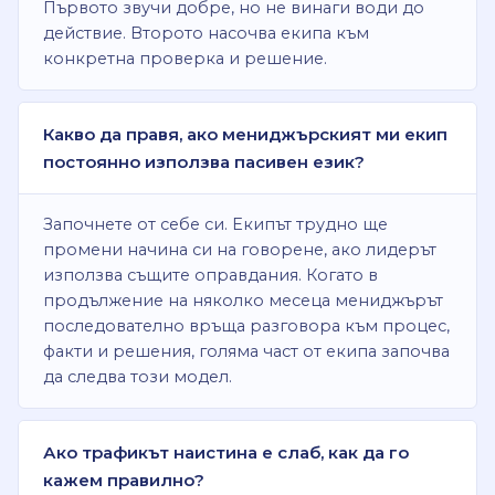
Първото звучи добре, но не винаги води до
действие. Второто насочва екипа към
конкретна проверка и решение.
Какво да правя, ако мениджърският ми екип
постоянно използва пасивен език?
Започнете от себе си. Екипът трудно ще
промени начина си на говорене, ако лидерът
използва същите оправдания. Когато в
продължение на няколко месеца мениджърът
последователно връща разговора към процес,
факти и решения, голяма част от екипа започва
да следва този модел.
Ако трафикът наистина е слаб, как да го
кажем правилно?