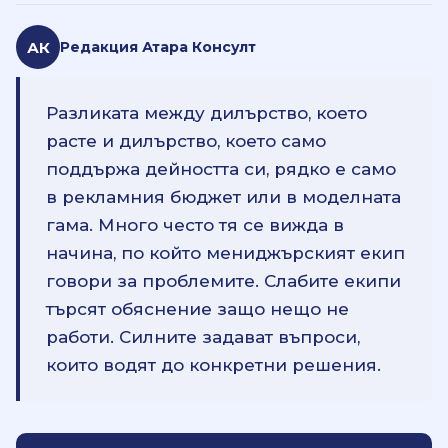
АК
Редакция Атара Консулт
Разликата между дилърство, което
расте и дилърство, което само
поддържа дейността си, рядко е само
в рекламния бюджет или в моделната
гама. Много често тя се вижда в
начина, по който мениджърският екип
говори за проблемите. Слабите екипи
търсят обяснение защо нещо не
работи. Силните задават въпроси,
които водят до конкретни решения.