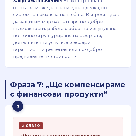
Защо има значение:
Безконтролната
отстъпка може да спаси една сделка, но
системно намалява печалбата. Въпросът „как
да защитим маржа?“ отваря по-добри
възможности: работа с обратно изкупуване,
по-точно структуриране на офертата,
допълнителни услуги, аксесоари,
гаранционни решения или по-добро
представяне на стойността.
Фраза 7: „Ще компенсираме
с финансови продукти“
7
✗ СЛАБО
„Ще компенсираме с финансови