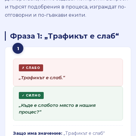
и търсят подобрения в процеса, изграждат по-
отговорни и по-гъвкави екипи.
Фраза 1: „Трафикът е слаб“
1
✗ СЛАБО
„Трафикът е слаб.“
✓ СИЛНО
„Къде е слабото място в нашия
процес?“
Защо има значение:
„Трафикът е слаб“