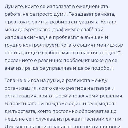
Думите, които се използват в ежедневната
работа, не са просто думи. Те задават рамката,
през която екипът разбира ситуацията. Когато
мениджърът казва „трафикът е слаб“, той
изпраща сигнал, че проблемът е външен и
трудно контролируем. Когато същият мениджър
попита „къде е слабото място в нашия процес?“,
посланието е различно: проблемът може да се
анализира, да се управлява и да се подобри.
Това не е игра на думи, а разликата между
организация, която само реагира на пазара и
организация, която търси управляеми решения.
В практиката ни виждаме един и същ модел:
дилърствата, които постоянно обясняват защо
нещо не се получава, изграждат пасивни екипи.
Дилърствата, които задават конкретни въпроси