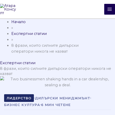
Skip
M
to
M
content
Началo
»
Експертни статии
»
8 фрази, които силните дилърски
оператори никога не казват
Експертни статии
8 фрази, които силните дилърски оператори никога не
казват
ЛИДЕРСТВО
ДИЛЪРСКИ МЕНИДЖМЪНТ
БИЗНЕС КУЛТУРА
6 МИН ЧЕТЕНЕ